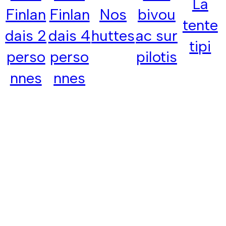
La
Finlan
Nos
Finlan
bivou
tente
dais 4
huttes
dais 2
ac sur
tipi
perso
perso
pilotis
nnes
nnes