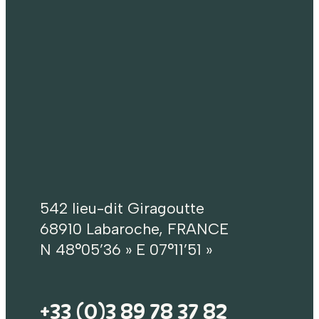
542 lieu-dit Giragoutte
68910 Labaroche, FRANCE
N 48°05’36 » E 07°11’51 »
+33 (0)3 89 78 37 82