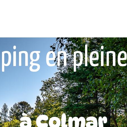
ping en pleine
à Colmar