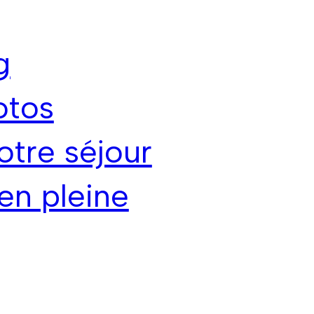
g
otos
otre séjour
en pleine