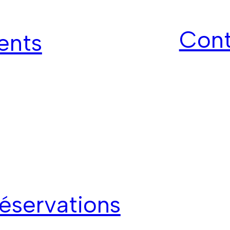
Cont
ents
éservations