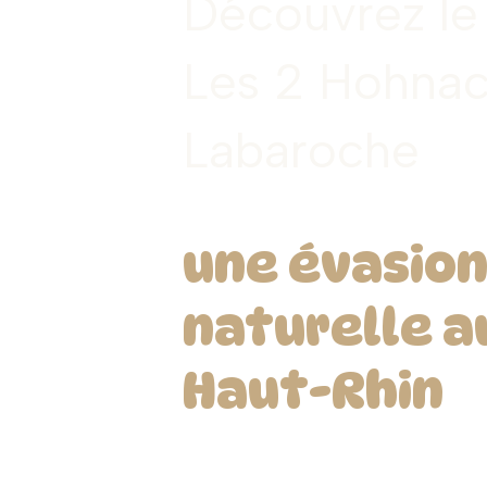
Découvrez l
Les 2 Hohna
Labaroche
une évasio
naturelle a
Haut-Rhin