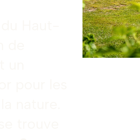
 du Haut-
n de
t un
or pour les
la nature.
 se trouve