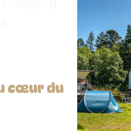
e Camping
ck
n
u cœur du