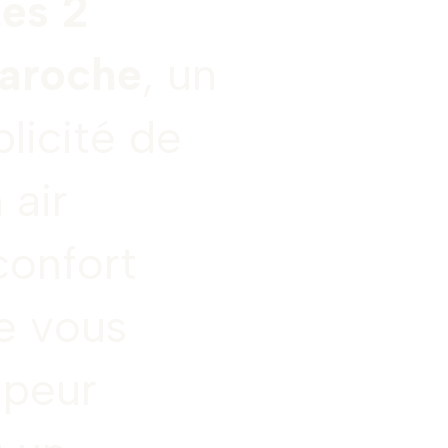
es 2
aroche
, un
plicité de
 air
confort
e vous
mpeur