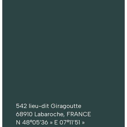
542 lieu-dit Giragoutte
68910 Labaroche, FRANCE
N 48°05’36 » E 07°11’51 »