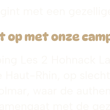
egint met een gezellig
 op met onze camp
ing Les 2 Hohnack La
de Haut-Rhin, op slech
lmar, waar de authent
samengaat met de gez