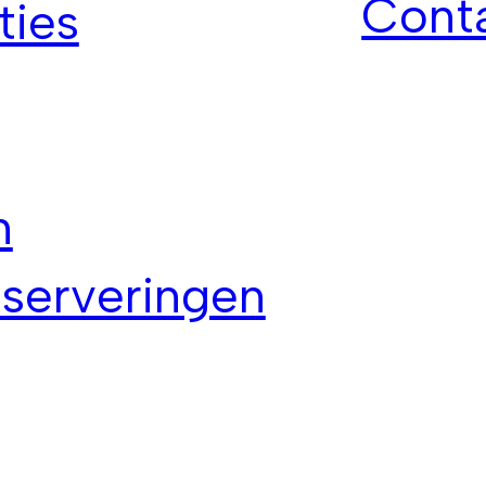
Conta
ies
n
serveringen