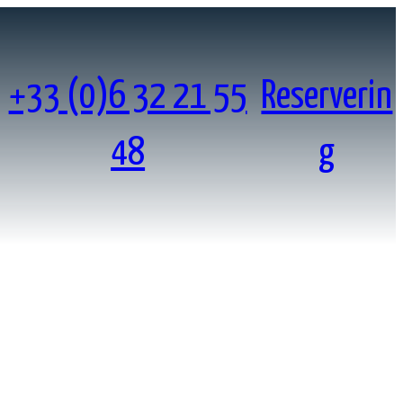
+33 (0)6 32 21 55
Reserverin
48
g