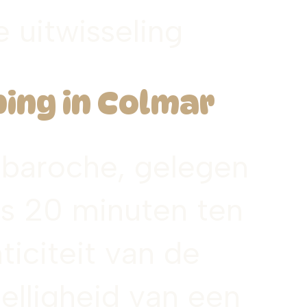
e uitwisseling
ing in Colmar
baroche, gelegen
ts 20 minuten ten
iciteit van de
elligheid van een