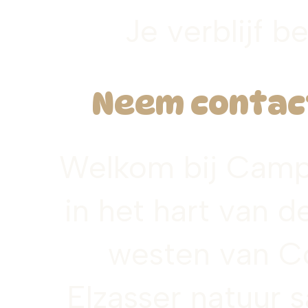
Je verblijf b
Neem contact
Welkom bij Camp
in het hart van 
westen van Co
Elzasser natuur 